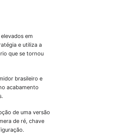
 elevados em
tégia e utiliza a
rio que se tornou
dor brasileiro e
e no acabamento
s.
epção de uma versão
mera de ré, chave
iguração.