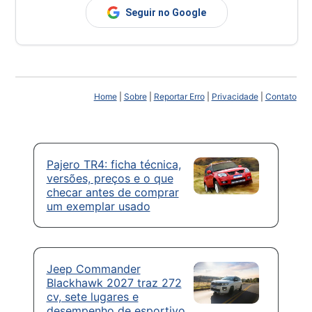
Seguir no Google
Home
|
Sobre
|
Reportar Erro
|
Privacidade
|
Contato
Pajero TR4: ficha técnica,
versões, preços e o que
checar antes de comprar
um exemplar usado
Jeep Commander
Blackhawk 2027 traz 272
cv, sete lugares e
desempenho de esportivo,