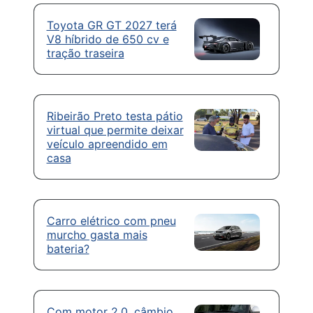
Toyota GR GT 2027 terá
V8 híbrido de 650 cv e
tração traseira
Ribeirão Preto testa pátio
virtual que permite deixar
veículo apreendido em
casa
Carro elétrico com pneu
murcho gasta mais
bateria?
Com motor 2.0, câmbio