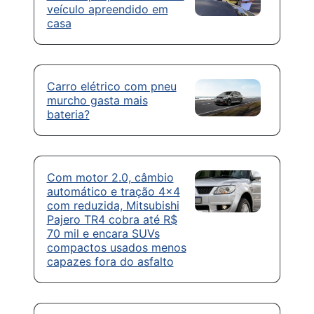
veículo apreendido em
casa
Carro elétrico com pneu
murcho gasta mais
bateria?
Com motor 2.0, câmbio
automático e tração 4×4
com reduzida, Mitsubishi
Pajero TR4 cobra até R$
70 mil e encara SUVs
compactos usados menos
capazes fora do asfalto