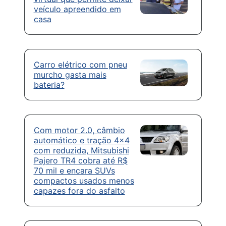
veículo apreendido em
casa
Carro elétrico com pneu
murcho gasta mais
bateria?
Com motor 2.0, câmbio
automático e tração 4×4
com reduzida, Mitsubishi
Pajero TR4 cobra até R$
70 mil e encara SUVs
compactos usados menos
capazes fora do asfalto