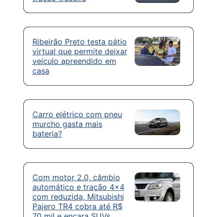
Ribeirão Preto testa pátio
virtual que permite deixar
veículo apreendido em
casa
Carro elétrico com pneu
murcho gasta mais
bateria?
Com motor 2.0, câmbio
automático e tração 4×4
com reduzida, Mitsubishi
Pajero TR4 cobra até R$
70 mil e encara SUVs