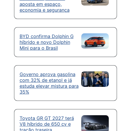
aposta em espaço,
economia e segurança
BYD confirma Dolphin G
híbrido e novo Dolphin
Mini para o Brasil
Governo aprova gasolina
com 32% de etanol e já
estuda elevar mistura para
35%
Toyota GR GT 2027 terá
V8 híbrido de 650 cv e
tração traseira