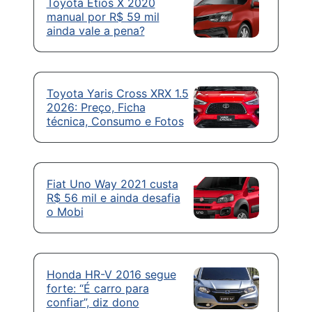
Toyota Etios X 2020
manual por R$ 59 mil
ainda vale a pena?
Toyota Yaris Cross XRX 1.5
2026: Preço, Ficha
técnica, Consumo e Fotos
Fiat Uno Way 2021 custa
R$ 56 mil e ainda desafia
o Mobi
Honda HR-V 2016 segue
forte: “É carro para
confiar”, diz dono