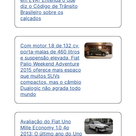
diz o Código de Trânsito
Brasileiro sobre os
calçados
Com motor 1.8 de 132 cv,
porta-malas de 460 litros
e suspensão elevada, Fiat
Palio Weekend Adventure
2015 oferece mais espaço
que muitos SUVs
compactos, mas o câmbio
Dualogic não agrada todo
mundo
Avaliação do Fiat Uno
Mille Economy 1.0 4p
2013: O último ano do Uno