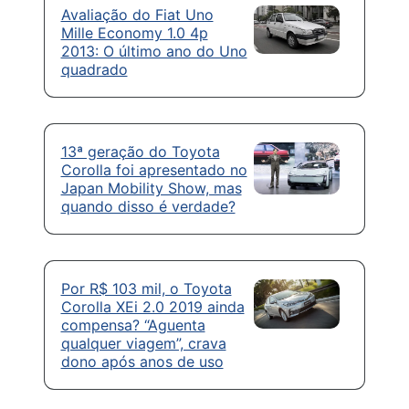
Avaliação do Fiat Uno
Mille Economy 1.0 4p
2013: O último ano do Uno
quadrado
13ª geração do Toyota
Corolla foi apresentado no
Japan Mobility Show, mas
quando disso é verdade?
Por R$ 103 mil, o Toyota
Corolla XEi 2.0 2019 ainda
compensa? “Aguenta
qualquer viagem”, crava
dono após anos de uso