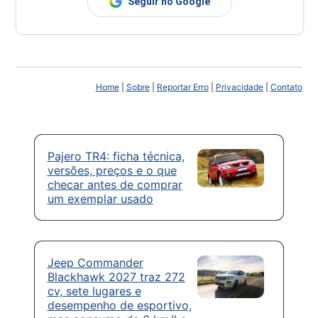
Seguir no Google
Home
|
Sobre
|
Reportar Erro
|
Privacidade
|
Contato
Pajero TR4: ficha técnica,
versões, preços e o que
checar antes de comprar
um exemplar usado
Jeep Commander
Blackhawk 2027 traz 272
cv, sete lugares e
desempenho de esportivo,