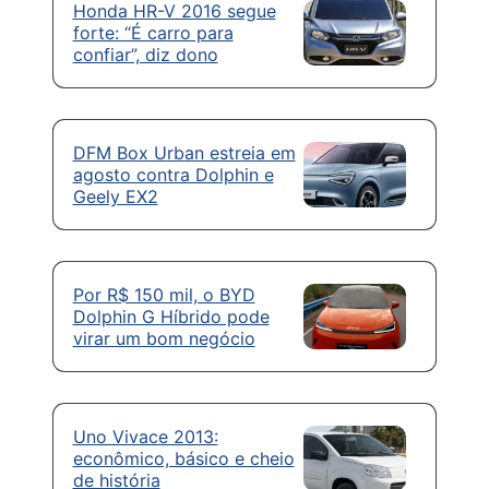
Honda HR-V 2016 segue
forte: “É carro para
confiar”, diz dono
DFM Box Urban estreia em
agosto contra Dolphin e
Geely EX2
Por R$ 150 mil, o BYD
Dolphin G Híbrido pode
virar um bom negócio
Uno Vivace 2013:
econômico, básico e cheio
de história